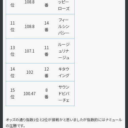
108.8
ッピー
位
番
ローズ
フィー
11
14
108.8
ルシン
位
番
パシー
ルージ
13
11
107.1
ュリナ
位
番
ージュ
14
12
キタウ
102
位
番
イング
サウン
15
8
100.47
ドビバ
位
番
ーチェ
オッズの通り指数1位と2位が接戦かと思いましたが指数的にはナミュール
の圧勝です。