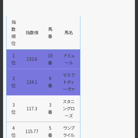
指
数
馬
指数値
馬名
順
番
位
1
10
ナミュ
132.6
位
番
ール
マスク
2
6
124.1
トディ
位
番
ーヴァ
スタニ
3
3
117.3
ングロ
位
番
ーズ
4
5
ウンブ
115.77
位
番
ライル