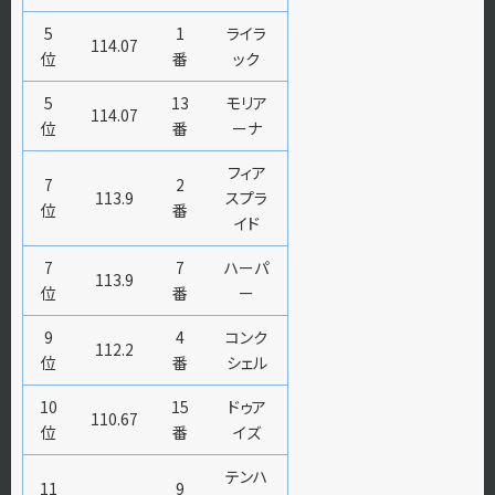
5
1
ライラ
114.07
位
番
ック
5
13
モリア
114.07
位
番
ーナ
フィア
7
2
113.9
スプラ
位
番
イド
7
7
ハーパ
113.9
位
番
ー
9
4
コンク
112.2
位
番
シェル
10
15
ドゥア
110.67
位
番
イズ
テンハ
11
9