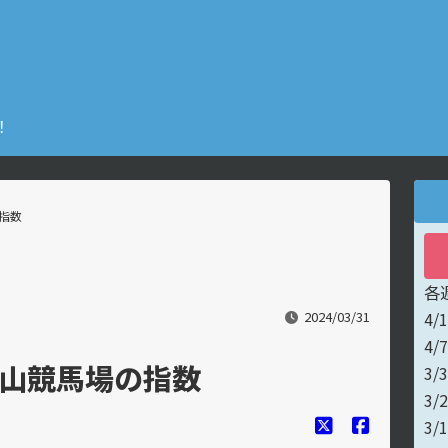
！
の指数
各
4/
2024/03/31
4/
の中山競馬場の指数
3/
3/
3/