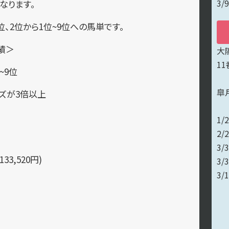
3/
なります。
、2位から1位~9位への馬単です。
績＞
大
1
~9位
皐
ッズが3倍以上
1/
2/
3/
33,520円)
3/
3/