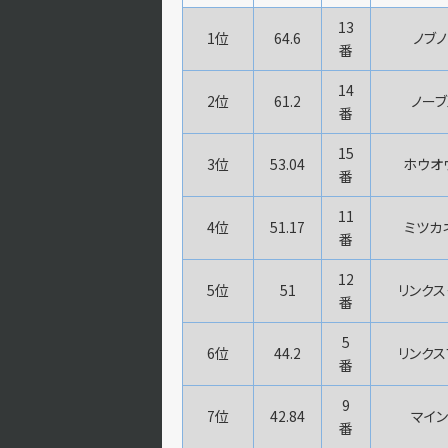
13
1位
64.6
ノブ
番
14
2位
61.2
ノーブ
番
15
3位
53.04
ホウオ
番
11
4位
51.17
ミツカ
番
12
5位
51
リンクス
番
5
6位
44.2
リンクス
番
9
7位
42.84
マイン
番