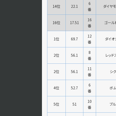
6
14位
22.1
ダイヤモ
番
16
16位
17.51
ゴール
番
12
1位
69.7
ダイオ
番
8
2位
56.1
レッド
番
11
2位
56.1
シグ
番
6
4位
52.7
ボム
番
10
5位
51
ブル
番