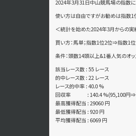
2024年3月31日中山競馬場の指数に
使い方は自由ですがお勧めは指数1位
＜統計を始めた2024年3月からの実
買い方：馬単；指数1位2位⇒指数1位
条件：頭数14頭以上&1番人気のオ
該当レース数 : 55 レース
的中レース数 : 22 レース
レース的中率 : 40.0 %
回収率 : 140.4 %(95,100円⇒1
最高獲得配当 : 29060 円
最低獲得配当 : 920 円
平均獲得配当 : 6069 円