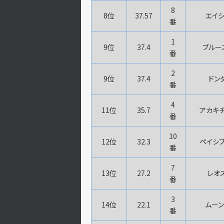
8
8位
37.57
エイシ
番
1
9位
37.4
ブルー
番
2
9位
37.4
ドン
番
4
11位
35.7
アカキチ
番
10
12位
32.3
ペイシプ
番
7
13位
27.2
レオ
番
3
14位
22.1
ムーン
番