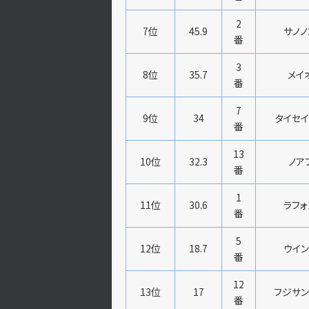
2
7位
45.9
サノノ
番
3
8位
35.7
メイ
番
7
9位
34
タイセイ
番
13
10位
32.3
ノア
番
1
11位
30.6
ラフォ
番
5
12位
18.7
ウイン
番
12
13位
17
フジサン
番