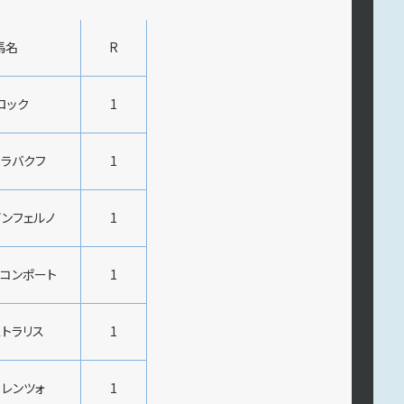
馬名
R
ロック
1
ラバクフ
1
ンフェルノ
1
コンポート
1
トラリス
1
レンツォ
1