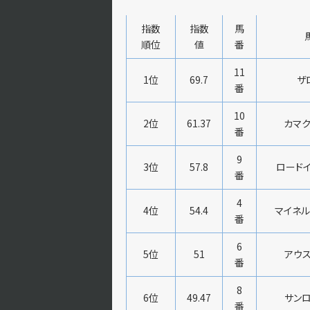
指数
指数
馬
順位
値
番
11
1位
69.7
ザ
番
10
2位
61.37
カマク
番
9
3位
57.8
ロードイ
番
4
4位
54.4
マイネル
番
6
5位
51
アウス
番
8
6位
49.47
サンロ
番