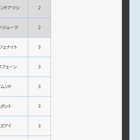
ンドアツシ
2
ドジューク
2
ジェナイト
3
スフェーン
3
ムンド
3
ポット
3
ズアイ
3