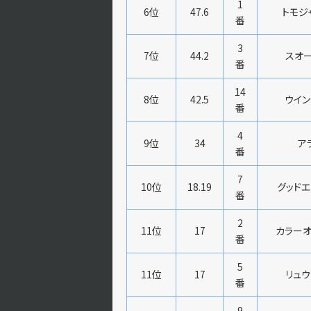
1
6位
47.6
トモジ
番
3
7位
44.2
スオー
番
14
8位
42.5
ウイン
番
4
9位
34
ア
番
7
10位
18.19
グッドエ
番
2
11位
17
カラーオ
番
5
11位
17
リュウ
番
9